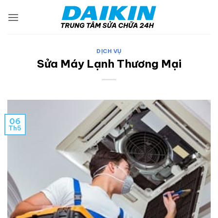
Bỏ
qua
nội
dung
DỊCH VỤ
Sửa Máy Lạnh Thương Mại
06
Th5