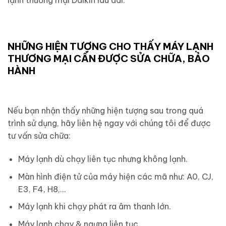
lạnh thương mại Daikin lâu dài.
NHỮNG HIỆN TƯỢNG CHO THẤY MÁY LẠNH
THƯƠNG MẠI CẦN ĐƯỢC SỬA CHỮA, BẢO
HÀNH
Nếu bạn nhận thấy những hiện tượng sau trong quá
trình sử dụng, hãy liên hệ ngay với chúng tôi để được
tư vấn sửa chữa:
Máy lạnh dù chạy liên tục nhưng không lạnh.
Màn hình điện tử của máy hiện các mã như: A0, CJ,
E3, F4, H8,…
Máy lạnh khi chạy phát ra âm thanh lớn.
Máy lạnh chạy & ngưng liên tục.