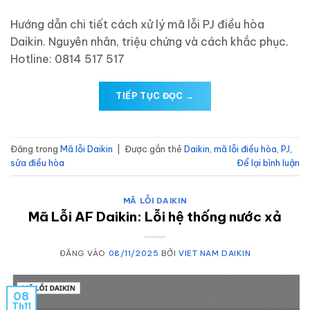
Hướng dẫn chi tiết cách xử lý mã lỗi PJ điều hòa
Daikin. Nguyên nhân, triệu chứng và cách khắc phục.
Hotline: 0814 517 517
TIẾP TỤC ĐỌC
→
Đăng trong
Mã lỗi Daikin
|
Được gắn thẻ
Daikin
,
mã lỗi điều hòa
,
PJ
,
sửa điều hòa
Để lại bình luận
MÃ LỖI DAIKIN
Mã Lỗi AF Daikin: Lỗi hệ thống nước xả
ĐĂNG VÀO
08/11/2025
BỞI
VIET NAM DAIKIN
08
Th11