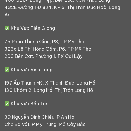
400 QL1A, Long Hiệp, Bến Lức, KCN Phúc Long
432E Đường TĐ 824, KP 5, Thị Trấn Đức Hoà, Long
An
Khu Vực Tiền Giang
75 Phan Thanh Gian, P3, TP Mỹ Tho
323c Lê Thị Hồng Gấm, P6, TP Mỹ Tho
200 Bến Cát, Phường 1. TX Cai Lậy
Khu Vực Vĩnh Long
197 Ấp Thanh Mỹ. X Thanh Đức. Long Hồ
130 Khóm 2. Long Hồ. Thị Trấn Long Hồ
Khu Vực Bến Tre
39 Nguyễn Đình Chiểu. P An Hội
Chợ Ba Vát. P Mỹ Trung. Mỏ Cày Bắc