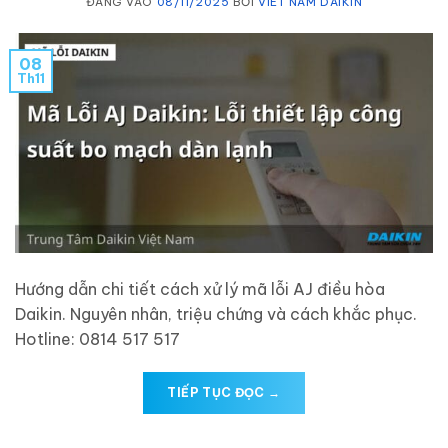
ĐĂNG VÀO
08/11/2025
BỞI
VIET NAM DAIKIN
08
Th11
Hướng dẫn chi tiết cách xử lý mã lỗi AJ điều hòa
Daikin. Nguyên nhân, triệu chứng và cách khắc phục.
Hotline: 0814 517 517
TIẾP TỤC ĐỌC
→