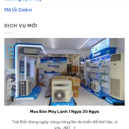
Mã lỗi Daikin
DỊCH VỤ MỚI
06
Th5
Mua Bán Máy Lạnh 1 Ngựa 20 Ngựa
Trái Đất đang ngày càng nóng lên do biến đổi khí hậu, vì
vậy, để [...]