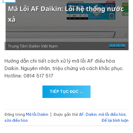
Hướng dẫn chi tiết cách xử lý mã lỗi AF điều hòa
Daikin. Nguyên nhân, triệu chứng và cách khắc phục.
Hotline: 0814 517 517
TIẾP TỤC ĐỌC
→
Đăng trong
Mã lỗi Daikin
|
Được gắn thẻ
AF
,
Daikin
,
mã lỗi điều hòa
,
sửa điều hòa
Để lại bình luận