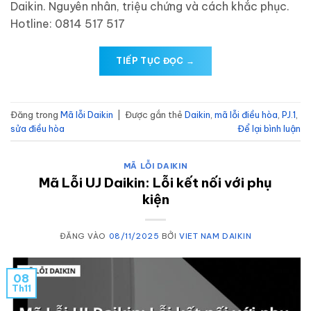
Daikin. Nguyên nhân, triệu chứng và cách khắc phục.
Hotline: 0814 517 517
TIẾP TỤC ĐỌC
→
Đăng trong
Mã lỗi Daikin
|
Được gắn thẻ
Daikin
,
mã lỗi điều hòa
,
PJ.1
,
sửa điều hòa
Để lại bình luận
MÃ LỖI DAIKIN
Mã Lỗi UJ Daikin: Lỗi kết nối với phụ
kiện
ĐĂNG VÀO
08/11/2025
BỞI
VIET NAM DAIKIN
08
Th11