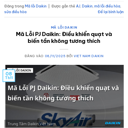
Đăng trong
Mã lỗi Daikin
|
Được gắn thẻ
AJ
,
Daikin
,
mã lỗi điều hòa
,
sửa điều hòa
Để lại bình luận
MÃ LỖI DAIKIN
Mã Lỗi PJ Daikin: Điều khiển quạt và
biến tần không tương thích
ĐĂNG VÀO
08/11/2025
BỞI
VIET NAM DAIKIN
08
Th11