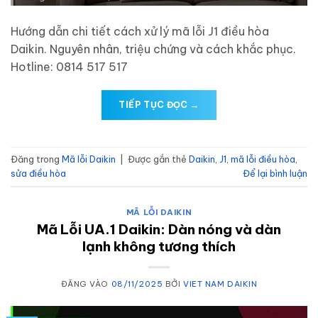
Hướng dẫn chi tiết cách xử lý mã lỗi J1 điều hòa
Daikin. Nguyên nhân, triệu chứng và cách khắc phục.
Hotline: 0814 517 517
TIẾP TỤC ĐỌC
→
Đăng trong
Mã lỗi Daikin
|
Được gắn thẻ
Daikin
,
J1
,
mã lỗi điều hòa
,
sửa điều hòa
Để lại bình luận
MÃ LỖI DAIKIN
Mã Lỗi UA.1 Daikin: Dàn nóng và dàn
lạnh không tương thích
ĐĂNG VÀO
08/11/2025
BỞI
VIET NAM DAIKIN