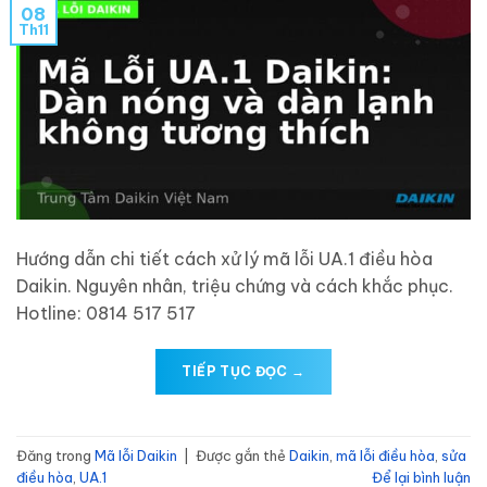
08
Th11
Hướng dẫn chi tiết cách xử lý mã lỗi UA.1 điều hòa
Daikin. Nguyên nhân, triệu chứng và cách khắc phục.
Hotline: 0814 517 517
TIẾP TỤC ĐỌC
→
Đăng trong
Mã lỗi Daikin
|
Được gắn thẻ
Daikin
,
mã lỗi điều hòa
,
sửa
điều hòa
,
UA.1
Để lại bình luận