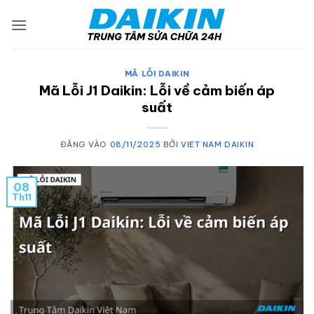
Bỏ
qua
nội
dung
MÃ LỖI DAIKIN
Mã Lỗi J1 Daikin: Lỗi về cảm biến áp
suất
ĐĂNG VÀO
08/11/2025
BỞI
VIET NAM DAIKIN
08
Th11