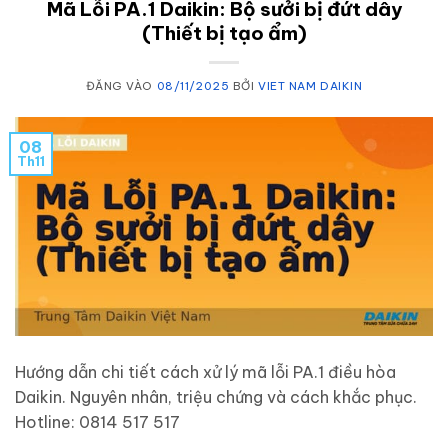
Mã Lỗi PA.1 Daikin: Bộ sưởi bị đứt dây
(Thiết bị tạo ẩm)
ĐĂNG VÀO
08/11/2025
BỞI
VIET NAM DAIKIN
08
Th11
Hướng dẫn chi tiết cách xử lý mã lỗi PA.1 điều hòa
Daikin. Nguyên nhân, triệu chứng và cách khắc phục.
Hotline: 0814 517 517