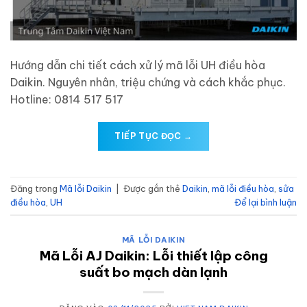
Hướng dẫn chi tiết cách xử lý mã lỗi UH điều hòa
Daikin. Nguyên nhân, triệu chứng và cách khắc phục.
Hotline: 0814 517 517
TIẾP TỤC ĐỌC
→
Đăng trong
Mã lỗi Daikin
|
Được gắn thẻ
Daikin
,
mã lỗi điều hòa
,
sửa
điều hòa
,
UH
Để lại bình luận
MÃ LỖI DAIKIN
Mã Lỗi AJ Daikin: Lỗi thiết lập công
suất bo mạch dàn lạnh