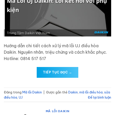
Hướng dẫn chi tiết cách xử lý mã lỗi UJ điều hòa
Daikin. Nguyên nhân, triệu chứng và cách khắc phục.
Hotline: 0814 517 517
TIẾP TỤC ĐỌC
→
Đăng trong
Mã lỗi Daikin
|
Được gắn thẻ
Daikin
,
mã lỗi điều hòa
,
sửa
điều hòa
,
UJ
Để lại bình luận
MÃ LỖI DAIKIN