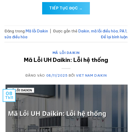
TIẾP TỤC ĐỌC
→
Đăng trong
Mã lỗi Daikin
|
Được gắn thẻ
Daikin
,
mã lỗi điều hòa
,
PA.1
,
sửa điều hòa
Để lại bình luận
MÃ LỖI DAIKIN
Mã Lỗi UH Daikin: Lỗi hệ thống
ĐĂNG VÀO
08/11/2025
BỞI
VIET NAM DAIKIN
08
Th11