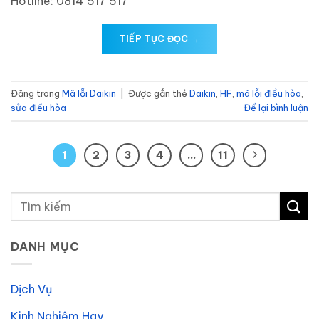
Hotline: 0814 517 517
TIẾP TỤC ĐỌC
→
Đăng trong
Mã lỗi Daikin
|
Được gắn thẻ
Daikin
,
HF
,
mã lỗi điều hòa
,
sửa điều hòa
Để lại bình luận
1
2
3
4
…
11
DANH MỤC
Dịch Vụ
Kinh Nghiệm Hay