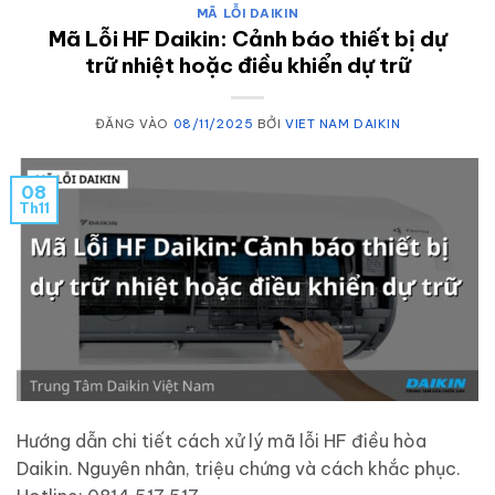
MÃ LỖI DAIKIN
Mã Lỗi HF Daikin: Cảnh báo thiết bị dự
trữ nhiệt hoặc điều khiển dự trữ
ĐĂNG VÀO
08/11/2025
BỞI
VIET NAM DAIKIN
08
Th11
Hướng dẫn chi tiết cách xử lý mã lỗi HF điều hòa
Daikin. Nguyên nhân, triệu chứng và cách khắc phục.