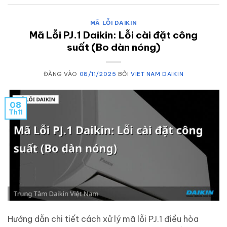
MÃ LỖI DAIKIN
Mã Lỗi PJ.1 Daikin: Lỗi cài đặt công
suất (Bo dàn nóng)
ĐĂNG VÀO
08/11/2025
BỞI
VIET NAM DAIKIN
08
Th11
Hướng dẫn chi tiết cách xử lý mã lỗi PJ.1 điều hòa