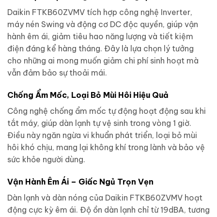
Daikin FTKB60ZVMV tích hợp công nghệ Inverter,
máy nén Swing và động cơ DC độc quyền, giúp vận
hành êm ái, giảm tiêu hao năng lượng và tiết kiệm
điện đáng kể hàng tháng. Đây là lựa chọn lý tưởng
cho những ai mong muốn giảm chi phí sinh hoạt mà
vẫn đảm bảo sự thoải mái.
Chống Ẩm Mốc, Loại Bỏ Mùi Hôi Hiệu Quả
Công nghệ chống ẩm mốc tự động hoạt động sau khi
tắt máy, giúp dàn lạnh tự vệ sinh trong vòng 1 giờ.
Điều này ngăn ngừa vi khuẩn phát triển, loại bỏ mùi
hôi khó chịu, mang lại không khí trong lành và bảo vệ
sức khỏe người dùng.
Vận Hành Êm Ái – Giấc Ngủ Trọn Vẹn
Dàn lạnh và dàn nóng của Daikin FTKB60ZVMV hoạt
động cực kỳ êm ái. Độ ồn dàn lạnh chỉ từ 19dBA, tương