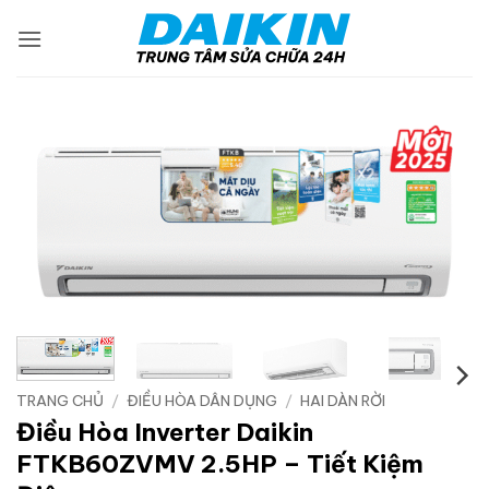
Bỏ
qua
nội
dung
TRANG CHỦ
/
ĐIỀU HÒA DÂN DỤNG
/
HAI DÀN RỜI
Điều Hòa Inverter Daikin
FTKB60ZVMV 2.5HP – Tiết Kiệm