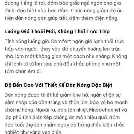
đương tiếng lá rơi, đảm bảo giấc ngủ ngon cho gia
đình, đặc biệt vào ban đêm. Chức năng giảm độ ồn
trên dàn nóng còn giúp tiết kiệm thêm điện năng.
Luồng Gió Thoải Mái, Không Thổi Trực Tiếp
Tính năng luồng gió Comfort ngăn gió lạnh thổi trực
tiếp vào người, thay vào đó chuyển hướng lên trần
nhà, làm mát không gian một cách nhẹ nhàng. Không
khí lạnh từ từ lan tỏa, phủ đều khắp phòng như một
tấm chăn êm ái.
Độ Bền Cao Với Thiết Kế Dàn Nóng Đặc Biệt
Dàn nóng được thiết kế giảm khe hở, ngăn chặn sự
xâm nhập của côn trùng và thằn lằn, bảo vệ bo mạch
khỏi hư hỏng. Ngoài ra, dàn tản nhiệt Microchannel và
lớp phủ tĩnh điện kép chống ăn mòn hiệu quả, đảm
bảo tuổi thọ sản phẩm ngay cả trong điều kiện khắc
nghiệt như vùng ven biển.