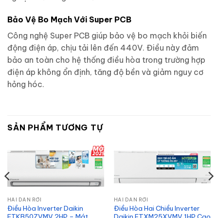
Bảo Vệ Bo Mạch Với Super PCB
Công nghệ Super PCB giúp bảo vệ bo mạch khỏi biến
động điện áp, chịu tải lên đến 440V. Điều này đảm
bảo an toàn cho hệ thống điều hòa trong trường hợp
điện áp không ổn định, tăng độ bền và giảm nguy cơ
hỏng hóc.
SẢN PHẨM TƯƠNG TỰ
HAI DÀN RỜI
HAI DÀN RỜI
Điều Hòa Inverter Daikin
Điều Hòa Hai Chiều Inverter
FTKB50ZVMV 2HP – Mát
Daikin FTXM25XVMV 1HP Cao