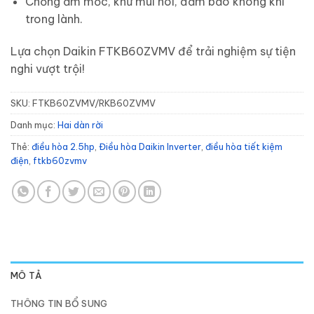
Chống ẩm mốc, khử mùi hôi, đảm bảo không khí
trong lành.
Lựa chọn Daikin FTKB60ZVMV để trải nghiệm sự tiện
nghi vượt trội!
SKU:
FTKB60ZVMV/RKB60ZVMV
Danh mục:
Hai dàn rời
Thẻ:
điều hòa 2.5hp
,
Điều hòa Daikin Inverter
,
điều hòa tiết kiệm
điện
,
ftkb60zvmv
MÔ TẢ
THÔNG TIN BỔ SUNG