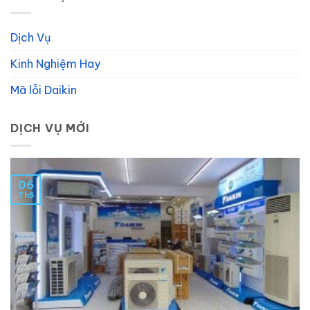
Dịch Vụ
Kinh Nghiệm Hay
Mã lỗi Daikin
DỊCH VỤ MỚI
06
Th5