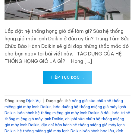
Lắp đặt hệ thống họng gió để làm gì? Sửa hệ thống
họng gió máy lạnh Daikin ở đâu uy tín? Trung Tâm Sửa
Chữa Bảo Hành Daikin sẽ giải đáp những thắc mắc đó
cho bạn ngay tại bài viết này. TÁC DỤNG CỦA HỆ
THỐNG HỌNG GIÓ LÀ GÌ? Họng […]
TIẾP TỤC ĐỌC
→
Đăng trong
Dịch Vụ
|
Được gắn thẻ
bảng giá sửa chữa hệ thống
miệng gió máy lạnh Daikin
,
bảo dưỡng hệ thống miệng gió máy lạnh
Daikin
,
bảo hành hệ thống miệng gió máy lạnh Daikin ở đâu
,
bảo trì hệ
thống miệng gió máy lạnh Daikin
,
chi phí sửa chữa hệ thống miệng
gió máy lạnh Daikin
,
địa chỉ bảo hành hệ thống miệng gió máy lạnh
Daikin
,
hệ thống miệng gió máy lạnh Daikin bảo hành bao lâu
,
kích