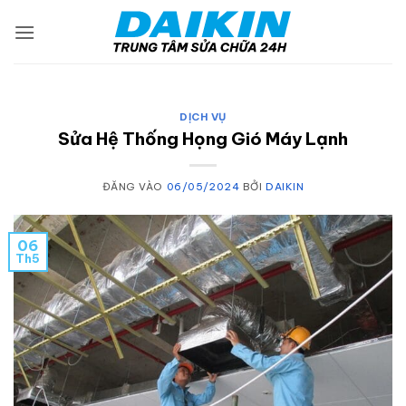
Bỏ
qua
nội
dung
DỊCH VỤ
Sửa Hệ Thống Họng Gió Máy Lạnh
ĐĂNG VÀO
06/05/2024
BỞI
DAIKIN
06
Th5