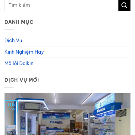
DANH MỤC
Dịch Vụ
Kinh Nghiệm Hay
Mã lỗi Daikin
DỊCH VỤ MỚI
06
Th5