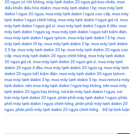
20 ngựa có tốt không
,
máy lạnh daikin 20 ngựa giá bao nhiêu
,
mua
điều khiển điều hòa daikin
,
mua máy lạnh daikin 1 hp
,
mua máy lạnh
daikin 1 ngựa 20 ngựa
,
mua máy lạnh daikin 1 ngựa cao cấp
,
mua máy
lạnh daikin 1 ngựa chính hãng
,
mua máy lạnh daikin 1 ngựa giá rẻ
,
mua
máy lạnh daikin 1 ngựa giá sỉ
,
mua máy lạnh daikin 1 ngựa ở đâu
,
mua
máy lạnh daikin 1 ngựa sg
,
mua máy lạnh daikin 1 ngựa tiết kiệm điện
,
mua máy lạnh daikin 1 ngựa tphcm
,
mua máy lạnh daikin 1.5 hp
,
mua
máy lạnh daikin 10 hp
,
mua máy lạnh daikin 2 hp
,
mua máy lạnh daikin
2.5 hp
,
mua máy lạnh daikin 20 hp
,
mua máy lạnh daikin 20 ngựa cao
cấp
,
mua máy lạnh daikin 20 ngựa chính hãng
,
mua máy lạnh daikin
20 ngựa giá rẻ
,
mua máy lạnh daikin 20 ngựa giá sỉ
,
mua máy lạnh
daikin 20 ngựa ở đâu
,
mua máy lạnh daikin 20 ngựa sg
,
mua máy lạnh
daikin 20 ngựa tiết kiệm điện
,
mua máy lạnh daikin 20 ngựa tphcm
,
mua máy lạnh daikin 3 hp
,
mua máy lạnh daikin 5 hp
,
mua remote máy
lạnh daikin
,
nên mua máy lạnh daikin 1 ngựa hay không
,
nên mua máy
lạnh daikin 20 ngựa hay không
,
nơi bán máy lạnh daikin 1 ngựa
,
nơi
bán máy lạnh daikin 20 ngựa
,
phân phối máy lạnh daikin 1 ngựa
,
phân
phối máy lạnh daikin 1 ngựa chính hãng
,
phân phối máy lạnh daikin 20
ngựa
,
phân phối máy lạnh daikin 20 ngựa chính hãng
Để lại bình luận