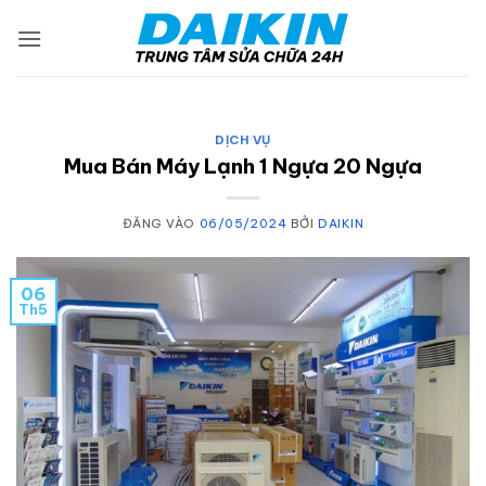
Bỏ
qua
nội
dung
DỊCH VỤ
Mua Bán Máy Lạnh 1 Ngựa 20 Ngựa
ĐĂNG VÀO
06/05/2024
BỞI
DAIKIN
06
Th5