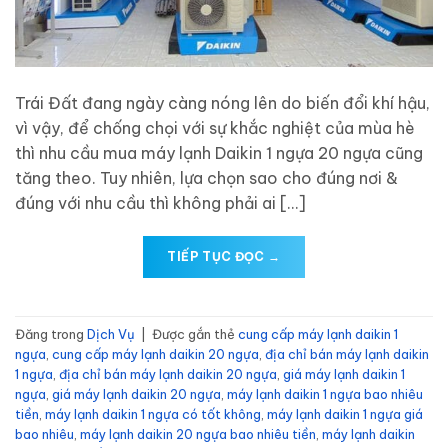
Trái Đất đang ngày càng nóng lên do biến đổi khí hậu,
vì vậy, để chống chọi với sự khắc nghiệt của mùa hè
thì nhu cầu mua máy lạnh Daikin 1 ngựa 20 ngựa cũng
tăng theo. Tuy nhiên, lựa chọn sao cho đúng nơi &
đúng với nhu cầu thì không phải ai […]
TIẾP TỤC ĐỌC
→
Đăng trong
Dịch Vụ
|
Được gắn thẻ
cung cấp máy lạnh daikin 1
ngựa
,
cung cấp máy lạnh daikin 20 ngựa
,
địa chỉ bán máy lạnh daikin
1 ngựa
,
địa chỉ bán máy lạnh daikin 20 ngựa
,
giá máy lạnh daikin 1
ngựa
,
giá máy lạnh daikin 20 ngựa
,
máy lạnh daikin 1 ngựa bao nhiêu
tiền
,
máy lạnh daikin 1 ngựa có tốt không
,
máy lạnh daikin 1 ngựa giá
bao nhiêu
,
máy lạnh daikin 20 ngựa bao nhiêu tiền
,
máy lạnh daikin