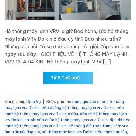
Hệ thống máy lạnh VRV là gì? Bảo hành, sửa hệ thống
máy lạnh VRV Daikin ở đâu uy tín? Bao nhiêu tiền?
Những câu hỏi đó sẽ được chúng tôi giải đáp cho bạn
ngay sau đây. GIỚI THIỆU VỀ HỆ THỐNG MÁY LẠNH
VRV CỦA DAIKIN Hệ thống máy lạnh VRV […]
TIẾP TỤC ĐỌC
→
Đăng trong
Dịch Vụ
|
Được gắn thẻ
bảng giá sửa chữa hệ thống
máy lạnh vrv Daikin
,
bảo dưỡng hệ thống máy lạnh vrv Daikin
,
bảo
hành hệ thống máy lạnh vrv Daikin ở đâu
,
bảo trì hệ thống máy lạnh
vrv Daikin
,
chi phí sửa chữa hệ thống máy lạnh vrv Daikin
,
địa chỉ bảo
hành hệ thống máy lạnh vrv Daikin
,
hệ thống điều hòa trung tâm vrv
âm trần nối ống gió
,
hệ thống máy lạnh vrv Daikin bảo hành bao lâu
,