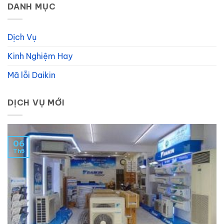
DANH MỤC
Dịch Vụ
Kinh Nghiệm Hay
Mã lỗi Daikin
DỊCH VỤ MỚI
06
Th5