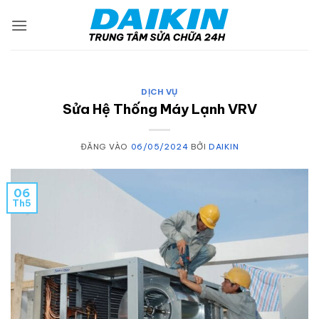
Bỏ
qua
nội
dung
DỊCH VỤ
Sửa Hệ Thống Máy Lạnh VRV
ĐĂNG VÀO
06/05/2024
BỞI
DAIKIN
06
Th5