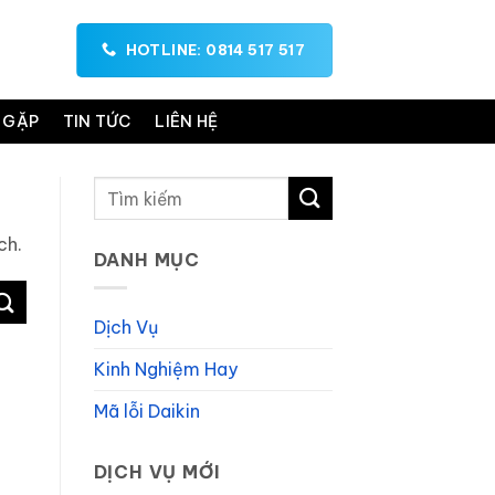
HOTLINE: 0814 517 517
 GẶP
TIN TỨC
LIÊN HỆ
ch.
DANH MỤC
Dịch Vụ
Kinh Nghiệm Hay
Mã lỗi Daikin
DỊCH VỤ MỚI