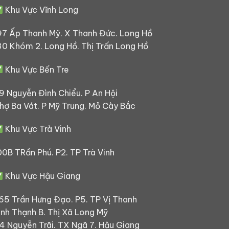
Khu Vực Vĩnh Long
97 Ấp Thanh Mỹ. X Thanh Đức. Long Hồ
30 Khóm 2. Long Hồ. Thị Trấn Long Hồ
Khu Vực Bến Tre
9 Nguyễn Đình Chiểu. P An Hội
hợ Ba Vát. P Mỹ Trung. Mỏ Cày Bắc
Khu Vực Trà Vinh
00B TRần Phú. P2. TP Trà Vinh
Khu Vực Hậu Giang
65 Trần Hưng Đạo. P5. TP Vị Thanh
ình Thạnh B. Thị Xã Long Mỹ
4 Nguyễn Trãi. TX Ngã 7. Hậu Giang