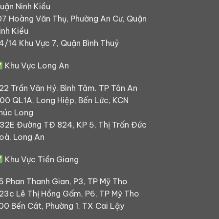
uận Ninh Kiều
07 Hoàng Văn Thụ, Phường An Cư, Quận
inh Kiều
4/14 Khu Vực 7, Quận Bình Thuỷ
Khu Vực Long An
22 Trần Văn Hý. Bình Tâm. TP Tân An
00 QL1A, Long Hiệp, Bến Lức, KCN
húc Long
32E Đường TĐ 824, KP 5, Thị Trấn Đức
oà, Long An
Khu Vực Tiền Giang
5 Phan Thanh Gian, P3, TP Mỹ Tho
23c Lê Thị Hồng Gấm, P6, TP Mỹ Tho
00 Bến Cát, Phường 1. TX Cai Lậy