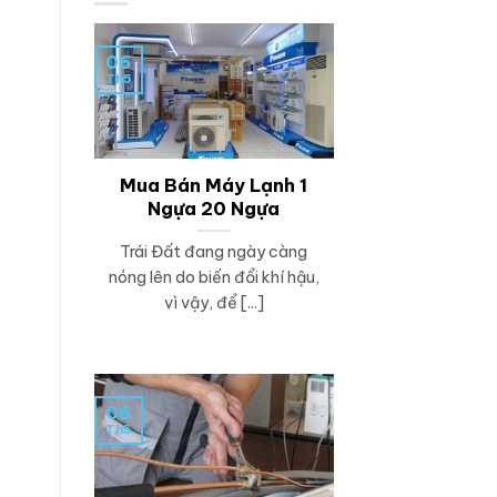
06
Th5
Mua Bán Máy Lạnh 1
Ngựa 20 Ngựa
Trái Đất đang ngày càng
nóng lên do biến đổi khí hậu,
vì vậy, để [...]
06
Th5