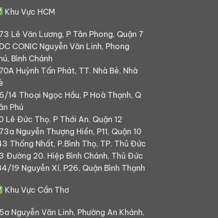
Khu Vực HCM
73 Lê Văn Lương, P Tân Phong, Quận 7
DC CONIC Nguyễn Văn Linh, Phong
hú, Bình Chánh
70A Huỳnh Tấn Phát, TT. Nhà Bè, Nhà
è
6/14 Thoại Ngọc Hầu, P Hoà Thạnh, Q
ân Phú
0 Lê Đức Thọ. P Thới An. Quận 12
73a Nguyễn Thượng Hiền, P11, Quận 10
43 Thống Nhất, P.Bình Thọ, TP. Thủ Đức
3 Đường 20. Hiệp Bình Chánh, Thủ Đức
84/19 Nguyễn Xí, P26, Quận Bình Thạnh
Khu Vực Cần Thơ
5a Nguyễn Văn Linh, Phường An Khánh,