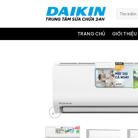
Bỏ
qua
Tìm
kiếm:
nội
dung
TRANG CHỦ
GIỚI THIỆU