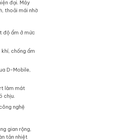
hiện đại. Máy
h, thoải mái nhờ
t độ ẩm ở mức
 khí, chống ẩm
ua D-Mobile,
rt làm mát
 chịu.
 công nghệ
ng gian rộng,
n tản nhiệt