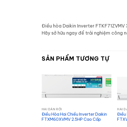
Điều hòa Daikin Inverter FTKF71ZVMV 3H
Hãy sở hữu ngay để trải nghiệm công ngh
SẢN PHẨM TƯƠNG TỰ
HAI DÀN RỜI
HAI D
nverter
Điều Hòa Hai Chiều Inverter Daikin
Điều 
 – Mát Lạnh 2025
FTXM60XVMV 2.5HP Cao Cấp
FTX