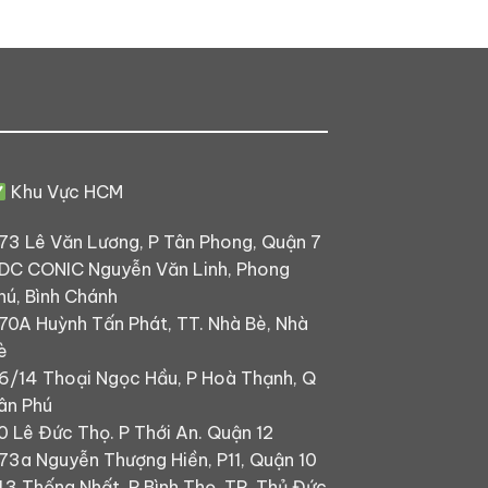
Khu Vực HCM
73 Lê Văn Lương, P Tân Phong, Quận 7
DC CONIC Nguyễn Văn Linh, Phong
hú, Bình Chánh
70A Huỳnh Tấn Phát, TT. Nhà Bè, Nhà
è
6/14 Thoại Ngọc Hầu, P Hoà Thạnh, Q
ân Phú
0 Lê Đức Thọ. P Thới An. Quận 12
73a Nguyễn Thượng Hiền, P11, Quận 10
43 Thống Nhất, P.Bình Thọ, TP. Thủ Đức