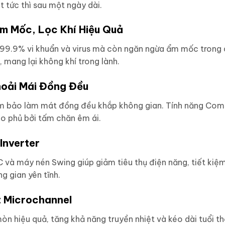
 tức thì sau một ngày dài.
 Mốc, Lọc Khí Hiệu Quả
99.9% vi khuẩn và virus mà còn ngăn ngừa ẩm mốc trong d
, mang lại không khí trong lành.
hoải Mái Đồng Đều
bảo làm mát đồng đều khắp không gian. Tính năng Comfort
o phủ bởi tấm chăn êm ái.
Inverter
 và máy nén Swing giúp giảm tiêu thụ điện năng, tiết kiệ
ng gian yên tĩnh.
t Microchannel
òn hiệu quả, tăng khả năng truyền nhiệt và kéo dài tuổi t