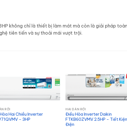
P không chỉ là thiết bị làm mát mà còn là giải pháp toàn
ệ tiên tiến và sự thoải mái vượt trội.
ÀN RỜI
HAI DÀN RỜI
Hòa Hai Chiều Inverter
Điều Hòa Inverter Daikin
V71QVMV – 3HP
FTKB60ZVMV 2.5HP – Tiết Kiệ
Điện