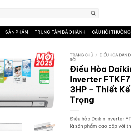
SẢN PHẨM
TRUNG TÂM BẢO HÀNH
CÂU HỎI THƯỜNG
TRANG CHỦ
/
ĐIỀU HÒA DÂN 
RỜI
Điều Hòa Daiki
Inverter FTKF
3HP – Thiết Kế
Trọng
Điều hòa Daikin Inverter
là sản phẩm cao cấp với th