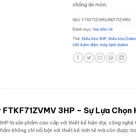
chống ăn mòn.
SKU:
FTKF71ZVMV/RKF71ZVMV
Danh mục:
Hai dàn rời
Thẻ:
Điều hòa 3HP
,
Điều hòa Daiki
tiết kiệm điện
,
máy lạnh daikin
)
ter FTKF71ZVMV 3HP – Sự Lựa Chọn
P là sản phẩm cao cấp với thiết kế hiện đại, công nghệ t
phẩm không chỉ nổi bật với thiết kế tinh tế mà còn được tr