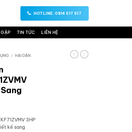
HOTLINE: 0814 517 517
 GẶP
TIN TỨC
LIÊN HỆ
DỤNG
/
HAI DÀN
n
71ZVMV
 Sang
 FTKF71ZVMV 3HP
iết kế sang