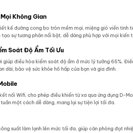
 Mọi Không Gian
ết kế đường cong bo tròn mềm mại, miệng gió viền tinh tế
ạo sự tương phản nổi bật, dễ dàng phù hợp với mọi kiến 
ểm Soát Độ Ẩm Tối Ưu
 giúp điều hòa kiểm soát độ ẩm ở mức lý tưởng 65%. Điều
an dài, bảo vệ sức khỏe hô hấp của bạn và gia đình.
Mobile
ết nối Wifi, cho phép điều khiển từ xa qua ứng dụng D-Mo
 tuần một cách dễ dàng, mang lại sự tiện lợi tối đa.
ông suất làm lạnh lên mức tối đa, giúp căn phòng đạt nh