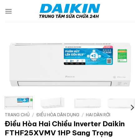
Bỏ
qua
nội
dung
TRANG CHỦ
/
ĐIỀU HÒA DÂN DỤNG
/
HAI DÀN RỜI
Điều Hòa Hai Chiều Inverter Daikin
FTHF25XVMV 1HP Sang Trọng