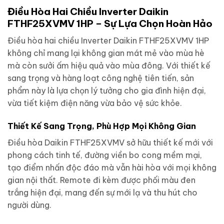
Điều Hòa Hai Chiều Inverter Daikin
FTHF25XVMV 1HP – Sự Lựa Chọn Hoàn Hảo
Điều hòa hai chiều Inverter Daikin FTHF25XVMV 1HP
không chỉ mang lại không gian mát mẻ vào mùa hè
mà còn sưởi ấm hiệu quả vào mùa đông. Với thiết kế
sang trọng và hàng loạt công nghệ tiên tiến, sản
phẩm này là lựa chọn lý tưởng cho gia đình hiện đại,
vừa tiết kiệm điện năng vừa bảo vệ sức khỏe.
Thiết Kế Sang Trọng, Phù Hợp Mọi Không Gian
Điều hòa Daikin FTHF25XVMV sở hữu thiết kế mới với
phong cách tinh tế, đường viền bo cong mềm mại,
tạo điểm nhấn độc đáo mà vẫn hài hòa với mọi không
gian nội thất. Remote đi kèm được phối màu đen
trắng hiện đại, mang đến sự mới lạ và thu hút cho
người dùng.