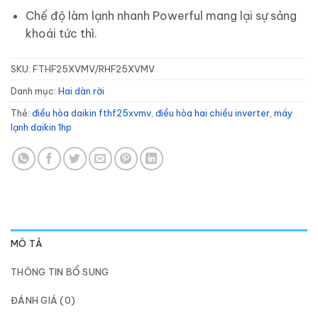
Chế độ làm lạnh nhanh Powerful mang lại sự sảng
khoái tức thì.
SKU:
FTHF25XVMV/RHF25XVMV
Danh mục:
Hai dàn rời
Thẻ:
điều hòa daikin fthf25xvmv
,
điều hòa hai chiều inverter
,
máy
lạnh daikin 1hp
MÔ TẢ
THÔNG TIN BỔ SUNG
ĐÁNH GIÁ (0)