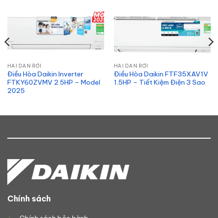
HAI DÀN RỜI
HAI DÀN RỜI
Điều Hòa Daikin Inverter
Điều Hòa Daikin FTF35XAV1V
FTKY60ZVMV 2.5HP – Model
1.5HP – Tiết Kiệm Điện 3 Sao
2025
Chính sách