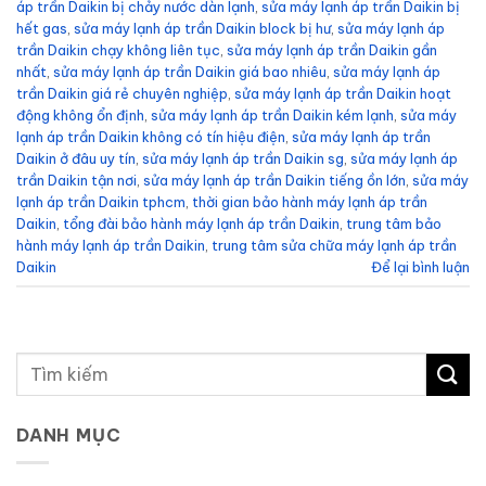
áp trần Daikin bị chảy nước dàn lạnh
,
sửa máy lạnh áp trần Daikin bị
hết gas
,
sửa máy lạnh áp trần Daikin block bị hư
,
sửa máy lạnh áp
trần Daikin chạy không liên tục
,
sửa máy lạnh áp trần Daikin gần
nhất
,
sửa máy lạnh áp trần Daikin giá bao nhiêu
,
sửa máy lạnh áp
trần Daikin giá rẻ chuyên nghiệp
,
sửa máy lạnh áp trần Daikin hoạt
động không ổn định
,
sửa máy lạnh áp trần Daikin kém lạnh
,
sửa máy
lạnh áp trần Daikin không có tín hiệu điện
,
sửa máy lạnh áp trần
Daikin ở đâu uy tín
,
sửa máy lạnh áp trần Daikin sg
,
sửa máy lạnh áp
trần Daikin tận nơi
,
sửa máy lạnh áp trần Daikin tiếng ồn lớn
,
sửa máy
lạnh áp trần Daikin tphcm
,
thời gian bảo hành máy lạnh áp trần
Daikin
,
tổng đài bảo hành máy lạnh áp trần Daikin
,
trung tâm bảo
hành máy lạnh áp trần Daikin
,
trung tâm sửa chữa máy lạnh áp trần
Daikin
Để lại bình luận
DANH MỤC