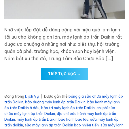
Nhờ việc lắp đặt dễ dàng cộng với hiệu quả làm lạnh
tối ưu cho không gian lớn, máy lạnh áp trần Daikin rất
được ưa chuộng ở những nơi như: biệt thự, hội trường,
quán cà phê, trường học, khách sạn hay bệnh viện.
Nắm bắt xu thế đó, Trung Tâm Sửa Chữa Bảo […]
TIẾP TỤC ĐỌC
→
Đăng trong
Dịch Vụ
|
Được gắn thẻ
bảng giá sửa chữa máy lạnh áp
trần Daikin
,
bảo dưỡng máy lạnh áp trần Daikin
,
bảo hành máy lạnh
áp trần Daikin ở đâu
,
bảo trì máy lạnh áp trần Daikin
,
chi phí sửa
chữa máy lạnh áp trần Daikin
,
địa chỉ bảo hành máy lạnh áp trần
Daikin
,
máy lạnh áp trần Daikin bảo hành bao lâu
,
sửa máy lạnh áp
trần daikin
,
sửa máy lạnh áp trần Daikin bao nhiêu tiền
,
sửa máy lạnh