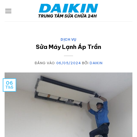
Bỏ
qua
nội
dung
DỊCH VỤ
Sửa Máy Lạnh Áp Trần
ĐĂNG VÀO
06/05/2024
BỞI
DAIKIN
06
Th5