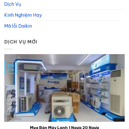
Dịch Vụ
Kinh Nghiệm Hay
Mã lỗi Daikin
DỊCH VỤ MỚI
06
Th5
Mua Bán Máy Lạnh 1 Ngựa 20 Ngựa