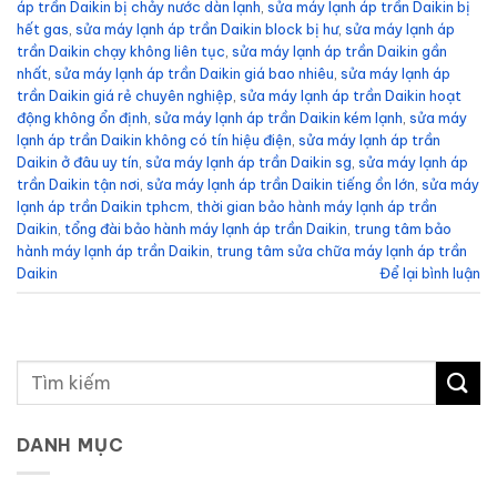
áp trần Daikin bị chảy nước dàn lạnh
,
sửa máy lạnh áp trần Daikin bị
hết gas
,
sửa máy lạnh áp trần Daikin block bị hư
,
sửa máy lạnh áp
trần Daikin chạy không liên tục
,
sửa máy lạnh áp trần Daikin gần
nhất
,
sửa máy lạnh áp trần Daikin giá bao nhiêu
,
sửa máy lạnh áp
trần Daikin giá rẻ chuyên nghiệp
,
sửa máy lạnh áp trần Daikin hoạt
động không ổn định
,
sửa máy lạnh áp trần Daikin kém lạnh
,
sửa máy
lạnh áp trần Daikin không có tín hiệu điện
,
sửa máy lạnh áp trần
Daikin ở đâu uy tín
,
sửa máy lạnh áp trần Daikin sg
,
sửa máy lạnh áp
trần Daikin tận nơi
,
sửa máy lạnh áp trần Daikin tiếng ồn lớn
,
sửa máy
lạnh áp trần Daikin tphcm
,
thời gian bảo hành máy lạnh áp trần
Daikin
,
tổng đài bảo hành máy lạnh áp trần Daikin
,
trung tâm bảo
hành máy lạnh áp trần Daikin
,
trung tâm sửa chữa máy lạnh áp trần
Daikin
Để lại bình luận
DANH MỤC