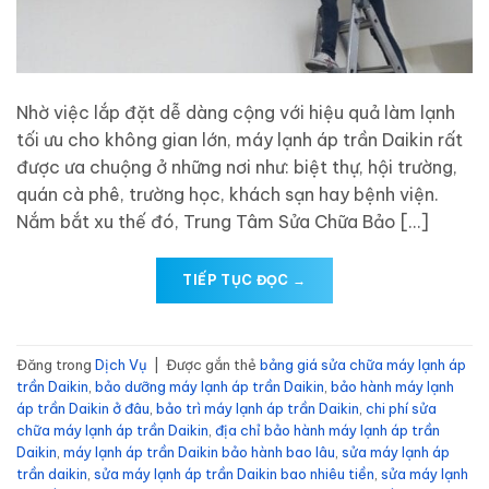
Nhờ việc lắp đặt dễ dàng cộng với hiệu quả làm lạnh
tối ưu cho không gian lớn, máy lạnh áp trần Daikin rất
được ưa chuộng ở những nơi như: biệt thự, hội trường,
quán cà phê, trường học, khách sạn hay bệnh viện.
Nắm bắt xu thế đó, Trung Tâm Sửa Chữa Bảo […]
TIẾP TỤC ĐỌC
→
Đăng trong
Dịch Vụ
|
Được gắn thẻ
bảng giá sửa chữa máy lạnh áp
trần Daikin
,
bảo dưỡng máy lạnh áp trần Daikin
,
bảo hành máy lạnh
áp trần Daikin ở đâu
,
bảo trì máy lạnh áp trần Daikin
,
chi phí sửa
chữa máy lạnh áp trần Daikin
,
địa chỉ bảo hành máy lạnh áp trần
Daikin
,
máy lạnh áp trần Daikin bảo hành bao lâu
,
sửa máy lạnh áp
trần daikin
,
sửa máy lạnh áp trần Daikin bao nhiêu tiền
,
sửa máy lạnh