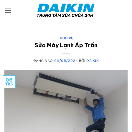
Bỏ
qua
nội
dung
DỊCH VỤ
Sửa Máy Lạnh Áp Trần
ĐĂNG VÀO
06/05/2024
BỞI
DAIKIN
06
Th5