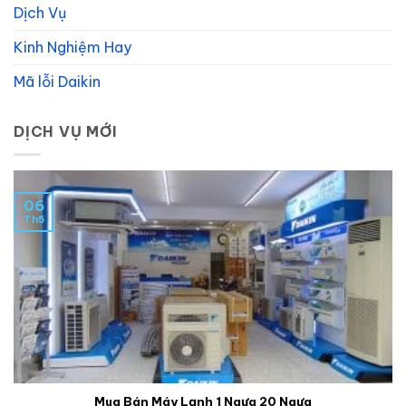
Dịch Vụ
Kinh Nghiệm Hay
Mã lỗi Daikin
DỊCH VỤ MỚI
06
Th5
Mua Bán Máy Lạnh 1 Ngựa 20 Ngựa