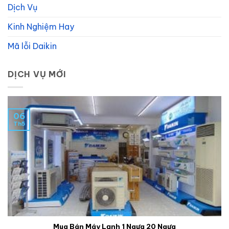
Dịch Vụ
Kinh Nghiệm Hay
Mã lỗi Daikin
DỊCH VỤ MỚI
06
Th5
Mua Bán Máy Lạnh 1 Ngựa 20 Ngựa