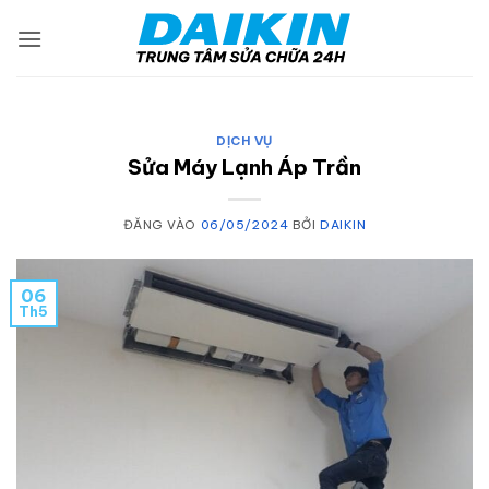
Bỏ
qua
nội
dung
DỊCH VỤ
Sửa Máy Lạnh Áp Trần
ĐĂNG VÀO
06/05/2024
BỞI
DAIKIN
06
Th5