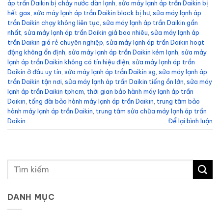
áp trần Daikin bị chảy nước dàn lạnh
,
sửa máy lạnh áp trần Daikin bị
hết gas
,
sửa máy lạnh áp trần Daikin block bị hư
,
sửa máy lạnh áp
trần Daikin chạy không liên tục
,
sửa máy lạnh áp trần Daikin gần
nhất
,
sửa máy lạnh áp trần Daikin giá bao nhiêu
,
sửa máy lạnh áp
trần Daikin giá rẻ chuyên nghiệp
,
sửa máy lạnh áp trần Daikin hoạt
động không ổn định
,
sửa máy lạnh áp trần Daikin kém lạnh
,
sửa máy
lạnh áp trần Daikin không có tín hiệu điện
,
sửa máy lạnh áp trần
Daikin ở đâu uy tín
,
sửa máy lạnh áp trần Daikin sg
,
sửa máy lạnh áp
trần Daikin tận nơi
,
sửa máy lạnh áp trần Daikin tiếng ồn lớn
,
sửa máy
lạnh áp trần Daikin tphcm
,
thời gian bảo hành máy lạnh áp trần
Daikin
,
tổng đài bảo hành máy lạnh áp trần Daikin
,
trung tâm bảo
hành máy lạnh áp trần Daikin
,
trung tâm sửa chữa máy lạnh áp trần
Daikin
Để lại bình luận
DANH MỤC