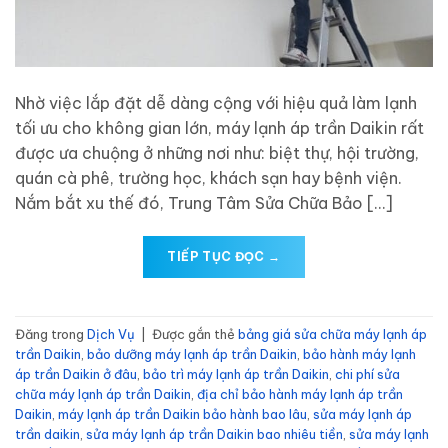
Nhờ việc lắp đặt dễ dàng cộng với hiệu quả làm lạnh
tối ưu cho không gian lớn, máy lạnh áp trần Daikin rất
được ưa chuộng ở những nơi như: biệt thự, hội trường,
quán cà phê, trường học, khách sạn hay bệnh viện.
Nắm bắt xu thế đó, Trung Tâm Sửa Chữa Bảo […]
TIẾP TỤC ĐỌC
→
Đăng trong
Dịch Vụ
|
Được gắn thẻ
bảng giá sửa chữa máy lạnh áp
trần Daikin
,
bảo dưỡng máy lạnh áp trần Daikin
,
bảo hành máy lạnh
áp trần Daikin ở đâu
,
bảo trì máy lạnh áp trần Daikin
,
chi phí sửa
chữa máy lạnh áp trần Daikin
,
địa chỉ bảo hành máy lạnh áp trần
Daikin
,
máy lạnh áp trần Daikin bảo hành bao lâu
,
sửa máy lạnh áp
trần daikin
,
sửa máy lạnh áp trần Daikin bao nhiêu tiền
,
sửa máy lạnh