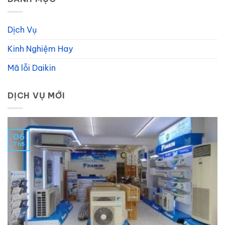
Dịch Vụ
Kinh Nghiệm Hay
Mã lỗi Daikin
DỊCH VỤ MỚI
06
Th5