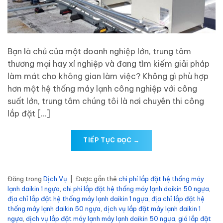
Bạn là chủ của một doanh nghiệp lớn, trung tâm
thương mại hay xí nghiệp và đang tìm kiếm giải pháp
làm mát cho không gian làm việc? Không gì phù hợp
hơn một hệ thống máy lạnh công nghiệp với công
suất lớn, trung tâm chúng tôi là nơi chuyên thi công
lắp đặt […]
TIẾP TỤC ĐỌC
→
Đăng trong
Dịch Vụ
|
Được gắn thẻ
chi phí lắp đặt hệ thống máy
lạnh daikin 1 ngựa
,
chi phí lắp đặt hệ thống máy lạnh daikin 50 ngựa
,
địa chỉ lắp đặt hệ thống máy lạnh daikin 1 ngựa
,
địa chỉ lắp đặt hệ
thống máy lạnh daikin 50 ngựa
,
dịch vụ lắp đặt máy lạnh daikin 1
ngựa
,
dịch vụ lắp đặt máy lạnh máy lạnh daikin 50 ngựa
,
giá lắp đặt