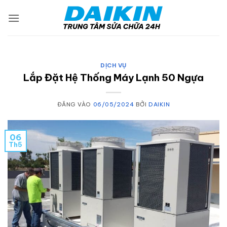
Bỏ
qua
nội
dung
DỊCH VỤ
Lắp Đặt Hệ Thống Máy Lạnh 50 Ngựa
ĐĂNG VÀO
06/05/2024
BỞI
DAIKIN
06
Th5