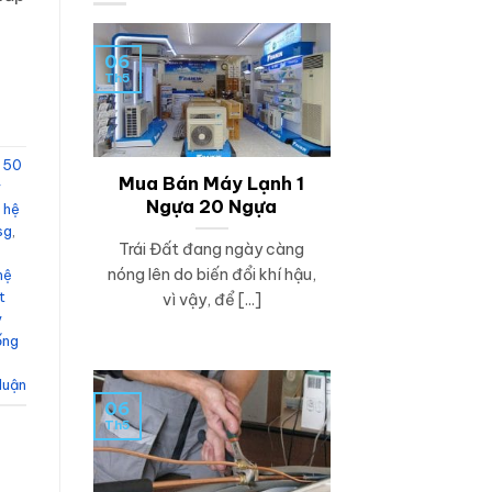
06
Th5
n 50
Mua Bán Máy Lạnh 1
y
Ngựa 20 Ngựa
 hệ
sg
,
Trái Đất đang ngày càng
nóng lên do biến đổi khí hậu,
hệ
t
vì vậy, để [...]
y
ống
 luận
06
Th5