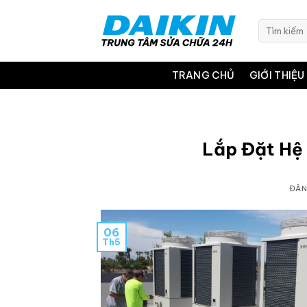
Bỏ
qua
Tìm
kiếm:
nội
dung
TRANG CHỦ
GIỚI THIỆU
Lắp Đặt Hệ
ĐĂ
06
Th5