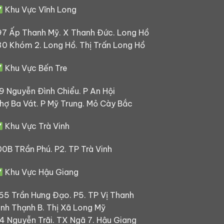
Khu Vực Vĩnh Long
97 Ấp Thanh Mỹ. X Thanh Đức. Long Hồ
30 Khóm 2. Long Hồ. Thị Trấn Long Hồ
Khu Vực Bến Tre
9 Nguyễn Đình Chiểu. P An Hội
hợ Ba Vát. P Mỹ Trung. Mỏ Cày Bắc
Khu Vực Trà Vinh
00B TRần Phú. P2. TP Trà Vinh
Khu Vực Hậu Giang
65 Trần Hưng Đạo. P5. TP Vị Thanh
ình Thạnh B. Thị Xã Long Mỹ
4 Nguyễn Trãi. TX Ngã 7. Hậu Giang