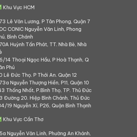
Khu Vực HCM
73 Lê Văn Lương, P Tân Phong, Quận 7
DC CONIC Nguyễn Văn Linh, Phong
hú, Bình Chánh
70A Huỳnh Tấn Phát, TT. Nhà Bè, Nhà
è
6/14 Thoại Ngọc Hầu, P Hoà Thạnh, Q
ân Phú
0 Lê Đức Thọ. P Thới An. Quận 12
73a Nguyễn Thượng Hiền, P11, Quận 10
43 Thống Nhất, P.Bình Thọ, TP. Thủ Đức
3 Đường 20. Hiệp Bình Chánh, Thủ Đức
84/19 Nguyễn Xí, P26, Quận Bình Thạnh
Khu Vực Cần Thơ
5a Nguyễn Văn Linh, Phường An Khánh,