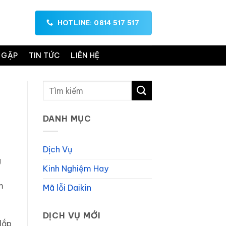
HOTLINE: 0814 517 517
 GẶP
TIN TỨC
LIÊN HỆ
DANH MỤC
Dịch Vụ
g
Kinh Nghiệm Hay
m
Mã lỗi Daikin
DỊCH VỤ MỚI
 lắp