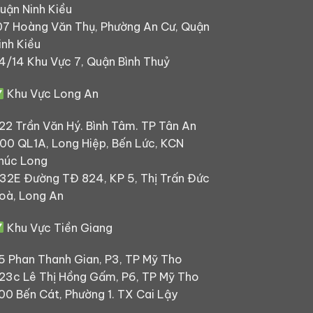
uận Ninh Kiều
07 Hoàng Văn Thụ, Phường An Cư, Quận
inh Kiều
4/14 Khu Vực 7, Quận Bình Thuỷ
Khu Vực Long An
22 Trần Văn Hý. Bình Tâm. TP Tân An
00 QL1A, Long Hiệp, Bến Lức, KCN
húc Long
32E Đường TĐ 824, KP 5, Thị Trấn Đức
oà, Long An
Khu Vực Tiền Giang
5 Phan Thanh Gian, P3, TP Mỹ Tho
23c Lê Thị Hồng Gấm, P6, TP Mỹ Tho
00 Bến Cát, Phường 1. TX Cai Lậy