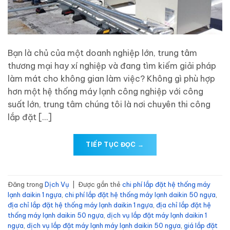
Bạn là chủ của một doanh nghiệp lớn, trung tâm
thương mại hay xí nghiệp và đang tìm kiếm giải pháp
làm mát cho không gian làm việc? Không gì phù hợp
hơn một hệ thống máy lạnh công nghiệp với công
suất lớn, trung tâm chúng tôi là nơi chuyên thi công
lắp đặt […]
TIẾP TỤC ĐỌC
→
Đăng trong
Dịch Vụ
|
Được gắn thẻ
chi phí lắp đặt hệ thống máy
lạnh daikin 1 ngựa
,
chi phí lắp đặt hệ thống máy lạnh daikin 50 ngựa
,
địa chỉ lắp đặt hệ thống máy lạnh daikin 1 ngựa
,
địa chỉ lắp đặt hệ
thống máy lạnh daikin 50 ngựa
,
dịch vụ lắp đặt máy lạnh daikin 1
ngựa
,
dịch vụ lắp đặt máy lạnh máy lạnh daikin 50 ngựa
,
giá lắp đặt