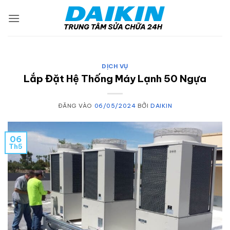
Bỏ
qua
nội
dung
DỊCH VỤ
Lắp Đặt Hệ Thống Máy Lạnh 50 Ngựa
ĐĂNG VÀO
06/05/2024
BỞI
DAIKIN
06
Th5