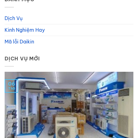
Dịch Vụ
Kinh Nghiệm Hay
Mã lỗi Daikin
DỊCH VỤ MỚI
06
Th5