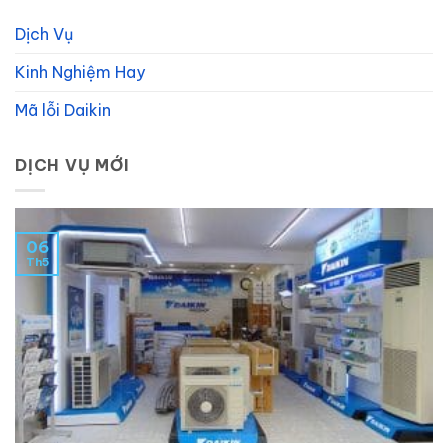
Dịch Vụ
Kinh Nghiệm Hay
Mã lỗi Daikin
DỊCH VỤ MỚI
06
Th5