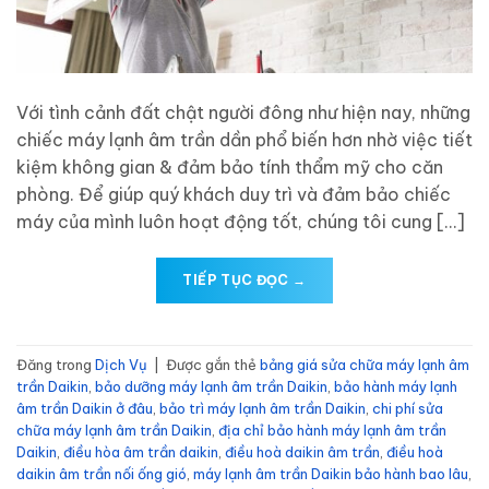
Với tình cảnh đất chật người đông như hiện nay, những
chiếc máy lạnh âm trần dần phổ biến hơn nhờ việc tiết
kiệm không gian & đảm bảo tính thẩm mỹ cho căn
phòng. Để giúp quý khách duy trì và đảm bảo chiếc
máy của mình luôn hoạt động tốt, chúng tôi cung […]
TIẾP TỤC ĐỌC
→
Đăng trong
Dịch Vụ
|
Được gắn thẻ
bảng giá sửa chữa máy lạnh âm
trần Daikin
,
bảo dưỡng máy lạnh âm trần Daikin
,
bảo hành máy lạnh
âm trần Daikin ở đâu
,
bảo trì máy lạnh âm trần Daikin
,
chi phí sửa
chữa máy lạnh âm trần Daikin
,
địa chỉ bảo hành máy lạnh âm trần
Daikin
,
điều hòa âm trần daikin
,
điều hoà daikin âm trần
,
điều hoà
daikin âm trần nối ống gió
,
máy lạnh âm trần Daikin bảo hành bao lâu
,