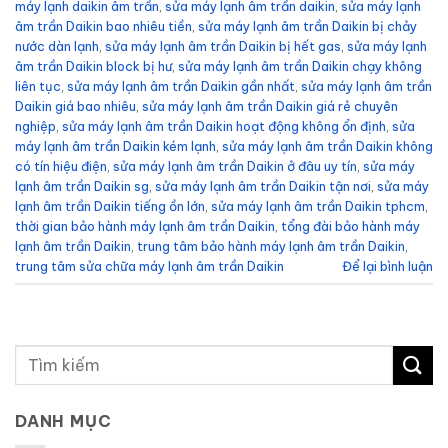
máy lạnh daikin âm trần
,
sửa máy lạnh âm trần daikin
,
sửa máy lạnh
âm trần Daikin bao nhiêu tiền
,
sửa máy lạnh âm trần Daikin bị chảy
nước dàn lạnh
,
sửa máy lạnh âm trần Daikin bị hết gas
,
sửa máy lạnh
âm trần Daikin block bị hư
,
sửa máy lạnh âm trần Daikin chạy không
liên tục
,
sửa máy lạnh âm trần Daikin gần nhất
,
sửa máy lạnh âm trần
Daikin giá bao nhiêu
,
sửa máy lạnh âm trần Daikin giá rẻ chuyên
nghiệp
,
sửa máy lạnh âm trần Daikin hoạt động không ổn định
,
sửa
máy lạnh âm trần Daikin kém lạnh
,
sửa máy lạnh âm trần Daikin không
có tín hiệu điện
,
sửa máy lạnh âm trần Daikin ở đâu uy tín
,
sửa máy
lạnh âm trần Daikin sg
,
sửa máy lạnh âm trần Daikin tận nơi
,
sửa máy
lạnh âm trần Daikin tiếng ồn lớn
,
sửa máy lạnh âm trần Daikin tphcm
,
thời gian bảo hành máy lạnh âm trần Daikin
,
tổng đài bảo hành máy
lạnh âm trần Daikin
,
trung tâm bảo hành máy lạnh âm trần Daikin
,
trung tâm sửa chữa máy lạnh âm trần Daikin
Để lại bình luận
DANH MỤC