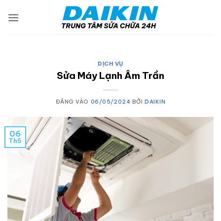
Bỏ
qua
nội
dung
DỊCH VỤ
Sửa Máy Lạnh Âm Trần
ĐĂNG VÀO
06/05/2024
BỞI
DAIKIN
06
Th5