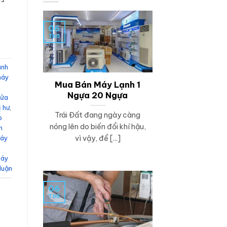
06
Th5
ành
máy
Mua Bán Máy Lạnh 1
Ngựa 20 Ngựa
sửa
ị hư
,
Trái Đất đang ngày càng
o
nóng lên do biến đổi khí hậu,
h
vì vậy, để [...]
máy
máy
 luận
06
Th5