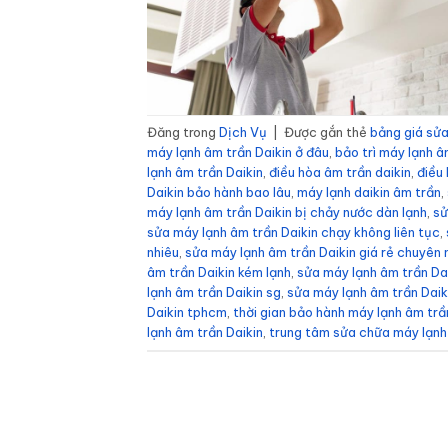
Đăng trong
Dịch Vụ
|
Được gắn thẻ
bảng giá sửa
máy lạnh âm trần Daikin ở đâu
,
bảo trì máy lạnh â
lạnh âm trần Daikin
,
điều hòa âm trần daikin
,
điều 
Daikin bảo hành bao lâu
,
máy lạnh daikin âm trần
,
máy lạnh âm trần Daikin bị chảy nước dàn lạnh
,
sử
sửa máy lạnh âm trần Daikin chạy không liên tục
,
nhiêu
,
sửa máy lạnh âm trần Daikin giá rẻ chuyên 
âm trần Daikin kém lạnh
,
sửa máy lạnh âm trần Dai
lạnh âm trần Daikin sg
,
sửa máy lạnh âm trần Daiki
Daikin tphcm
,
thời gian bảo hành máy lạnh âm trầ
lạnh âm trần Daikin
,
trung tâm sửa chữa máy lạnh