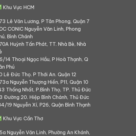
Khu Vực HCM
73 Lê Văn Lương, P Tân Phong, Quận 7
DC CONIC Nguyễn Văn Linh, Phong
hú, Bình Chánh
70A Huỳnh Tấn Phát, TT. Nhà Bè, Nhà
è
6/14 Thoại Ngọc Hầu, P Hoà Thạnh, Q
ân Phú
0 Lê Đức Thọ. P Thới An. Quận 12
73a Nguyễn Thượng Hiền, P11, Quận 10
43 Thống Nhất, P.Bình Thọ, TP. Thủ Đức
3 Đường 20. Hiệp Bình Chánh, Thủ Đức
84/19 Nguyễn Xí, P26, Quận Bình Thạnh
Khu Vực Cần Thơ
5a Nguyễn Văn Linh, Phường An Khánh,