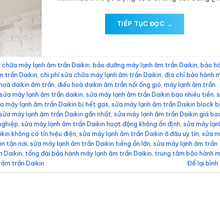
TIẾP TỤC ĐỌC
→
 chữa máy lạnh âm trần Daikin
,
bảo dưỡng máy lạnh âm trần Daikin
,
bảo h
m trần Daikin
,
chi phí sửa chữa máy lạnh âm trần Daikin
,
địa chỉ bảo hành 
hoà daikin âm trần
,
điều hoà daikin âm trần nối ống gió
,
máy lạnh âm trần
sửa máy lạnh âm trần daikin
,
sửa máy lạnh âm trần Daikin bao nhiêu tiền
,
a máy lạnh âm trần Daikin bị hết gas
,
sửa máy lạnh âm trần Daikin block b
sửa máy lạnh âm trần Daikin gần nhất
,
sửa máy lạnh âm trần Daikin giá ba
nghiệp
,
sửa máy lạnh âm trần Daikin hoạt động không ổn định
,
sửa máy lạn
kin không có tín hiệu điện
,
sửa máy lạnh âm trần Daikin ở đâu uy tín
,
sửa 
n tận nơi
,
sửa máy lạnh âm trần Daikin tiếng ồn lớn
,
sửa máy lạnh âm trần
n Daikin
,
tổng đài bảo hành máy lạnh âm trần Daikin
,
trung tâm bảo hành 
 âm trần Daikin
Để lại bình