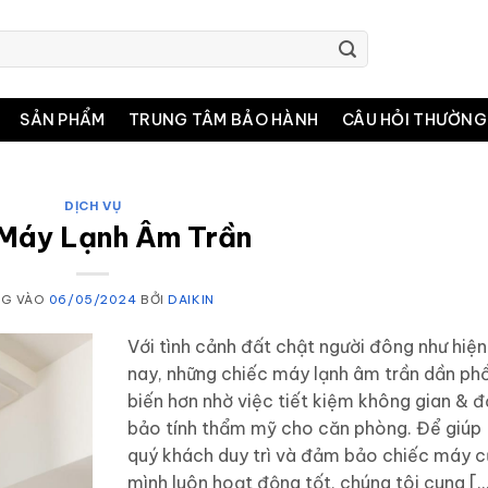
SẢN PHẨM
TRUNG TÂM BẢO HÀNH
CÂU HỎI THƯỜNG
DỊCH VỤ
Máy Lạnh Âm Trần
NG VÀO
06/05/2024
BỞI
DAIKIN
Với tình cảnh đất chật người đông như hiện
nay, những chiếc máy lạnh âm trần dần ph
biến hơn nhờ việc tiết kiệm không gian & 
bảo tính thẩm mỹ cho căn phòng. Để giúp
quý khách duy trì và đảm bảo chiếc máy 
mình luôn hoạt động tốt, chúng tôi cung [