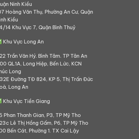
uận Ninh Kiều
07 Hoàng Văn Thụ, Phường An Cư, Quận
inh Kiều
4/14 Khu Vực 7, Quận Bình Thuỷ
Khu Vực Long An
22 Trần Văn Hý. Bình Tâm. TP Tân An
00 QL1A, Long Hiệp, Bến Lức, KCN
húc Long
32E Đường TĐ 824, KP 5, Thị Trấn Đức
oà, Long An
Khu Vực Tiền Giang
5 Phan Thanh Gian, P3, TP Mỹ Tho
23c Lê Thị Hồng Gấm, P6, TP Mỹ Tho
00 Bến Cát, Phường 1. TX Cai Lậy