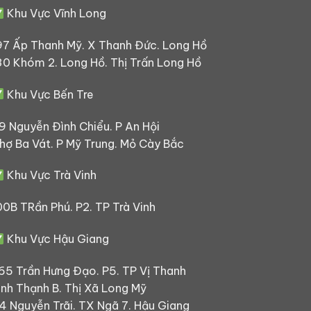
Khu Vực Vĩnh Long
97 Ấp Thanh Mỹ. X Thanh Đức. Long Hồ
30 Khóm 2. Long Hồ. Thị Trấn Long Hồ
Khu Vực Bến Tre
9 Nguyễn Đình Chiểu. P An Hội
hợ Ba Vát. P Mỹ Trung. Mỏ Cày Bắc
Khu Vực Trà Vinh
00B TRần Phú. P2. TP Trà Vinh
Khu Vực Hậu Giang
65 Trần Hưng Đạo. P5. TP Vị Thanh
ình Thạnh B. Thị Xã Long Mỹ
4 Nguyễn Trãi. TX Ngã 7. Hậu Giang