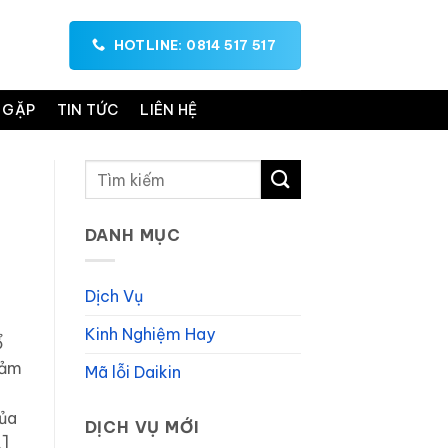
HOTLINE: 0814 517 517
 GẶP
TIN TỨC
LIÊN HỆ
DANH MỤC
Dịch Vụ
Kinh Nghiệm Hay
ổ
đảm
Mã lỗi Daikin
của
DỊCH VỤ MỚI
…]