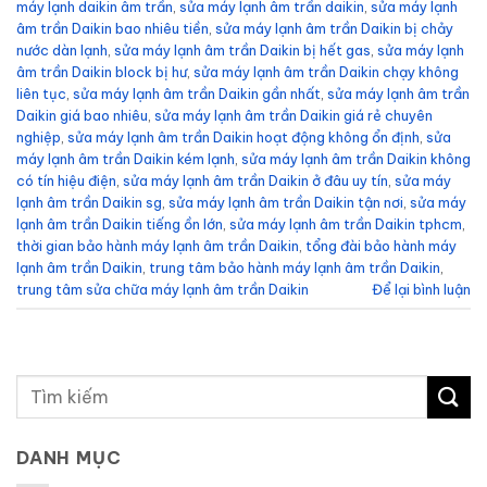
máy lạnh daikin âm trần
,
sửa máy lạnh âm trần daikin
,
sửa máy lạnh
âm trần Daikin bao nhiêu tiền
,
sửa máy lạnh âm trần Daikin bị chảy
nước dàn lạnh
,
sửa máy lạnh âm trần Daikin bị hết gas
,
sửa máy lạnh
âm trần Daikin block bị hư
,
sửa máy lạnh âm trần Daikin chạy không
liên tục
,
sửa máy lạnh âm trần Daikin gần nhất
,
sửa máy lạnh âm trần
Daikin giá bao nhiêu
,
sửa máy lạnh âm trần Daikin giá rẻ chuyên
nghiệp
,
sửa máy lạnh âm trần Daikin hoạt động không ổn định
,
sửa
máy lạnh âm trần Daikin kém lạnh
,
sửa máy lạnh âm trần Daikin không
có tín hiệu điện
,
sửa máy lạnh âm trần Daikin ở đâu uy tín
,
sửa máy
lạnh âm trần Daikin sg
,
sửa máy lạnh âm trần Daikin tận nơi
,
sửa máy
lạnh âm trần Daikin tiếng ồn lớn
,
sửa máy lạnh âm trần Daikin tphcm
,
thời gian bảo hành máy lạnh âm trần Daikin
,
tổng đài bảo hành máy
lạnh âm trần Daikin
,
trung tâm bảo hành máy lạnh âm trần Daikin
,
trung tâm sửa chữa máy lạnh âm trần Daikin
Để lại bình luận
DANH MỤC