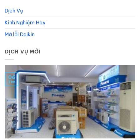
Dịch Vụ
Kinh Nghiệm Hay
Mã lỗi Daikin
DỊCH VỤ MỚI
06
Th5