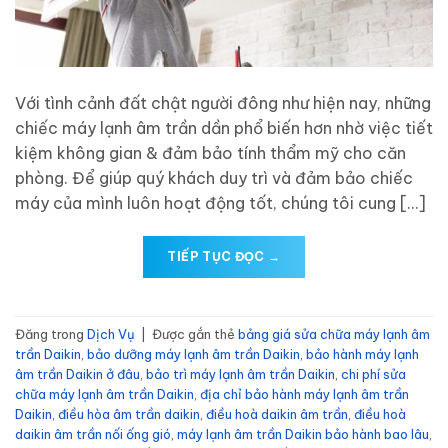
Với tình cảnh đất chật người đông như hiện nay, những
chiếc máy lạnh âm trần dần phổ biến hơn nhờ việc tiết
kiệm không gian & đảm bảo tính thẩm mỹ cho căn
phòng. Để giúp quý khách duy trì và đảm bảo chiếc
máy của mình luôn hoạt động tốt, chúng tôi cung […]
TIẾP TỤC ĐỌC
→
Đăng trong
Dịch Vụ
|
Được gắn thẻ
bảng giá sửa chữa máy lạnh âm
trần Daikin
,
bảo dưỡng máy lạnh âm trần Daikin
,
bảo hành máy lạnh
âm trần Daikin ở đâu
,
bảo trì máy lạnh âm trần Daikin
,
chi phí sửa
chữa máy lạnh âm trần Daikin
,
địa chỉ bảo hành máy lạnh âm trần
Daikin
,
điều hòa âm trần daikin
,
điều hoà daikin âm trần
,
điều hoà
daikin âm trần nối ống gió
,
máy lạnh âm trần Daikin bảo hành bao lâu
,