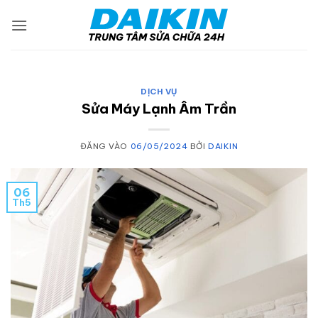
Bỏ
qua
nội
dung
DỊCH VỤ
Sửa Máy Lạnh Âm Trần
ĐĂNG VÀO
06/05/2024
BỞI
DAIKIN
06
Th5